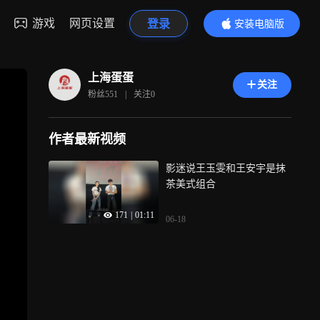
游戏
网页设置
登录
安装电脑版
内容更精彩
上海蛋蛋
关注
粉丝
551
|
关注
0
作者最新视频
影迷说王玉雯和王安宇是抹
茶美式组合
171
|
01:11
06-18