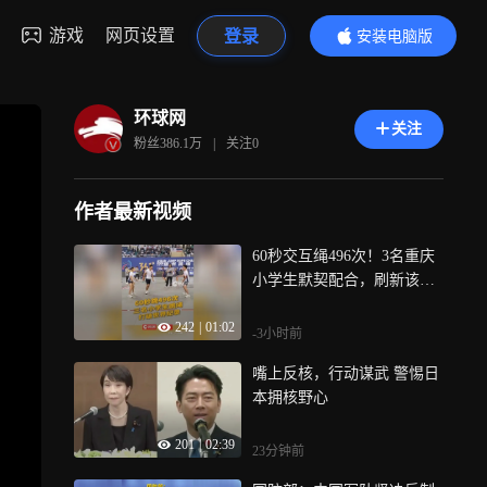
游戏
网页设置
登录
安装电脑版
内容更精彩
环球网
关注
粉丝
386.1万
|
关注
0
作者最新视频
60秒交互绳496次！3名重庆
小学生默契配合，刷新该项
目世界纪录，夺得亚洲跳绳
242
|
01:02
锦标赛冠军！
-3小时前
嘴上反核，行动谋武 警惕日
本拥核野心
201
|
02:39
23分钟前