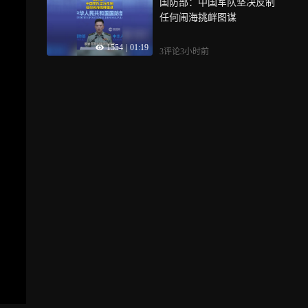
国防部：中国军队坚决反制
任何闹海挑衅图谋
1554
|
01:19
3评论
3小时前