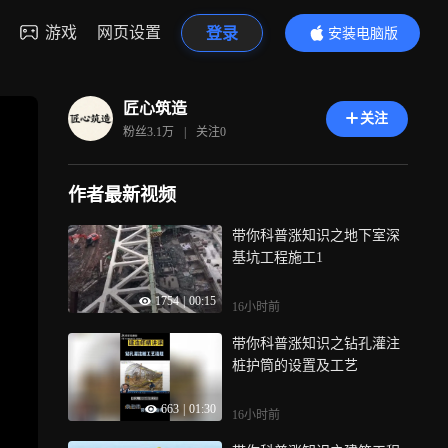
游戏
网页设置
登录
安装电脑版
内容更精彩
匠心筑造
关注
粉丝
3.1万
|
关注
0
作者最新视频
带你科普涨知识之地下室深
基坑工程施工1
1754
|
00:15
16小时前
带你科普涨知识之钻孔灌注
桩护筒的设置及工艺
663
|
01:30
16小时前