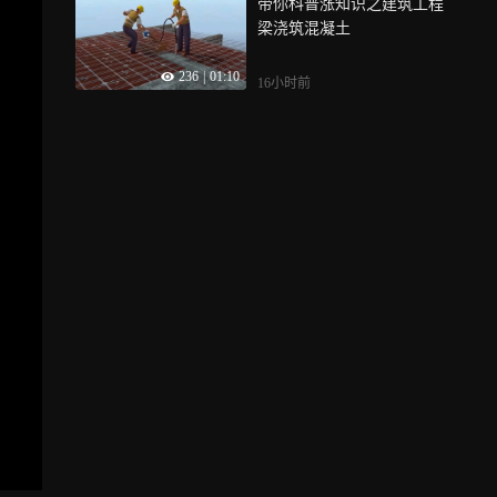
带你科普涨知识之建筑工程
梁浇筑混凝土
236
|
01:10
16小时前