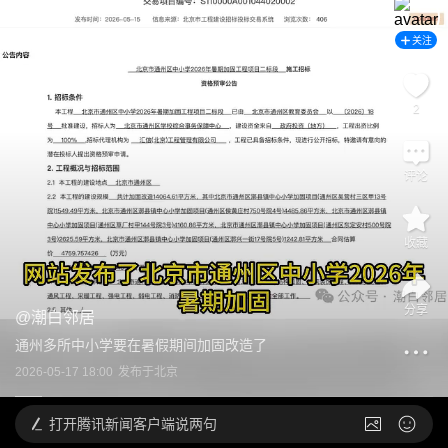
关注
2
评论
收藏
分享
@
潮白邻居
通州多所中小学要在暑假期间加固改造了
2026-05-17 18:00
发布于
北京
打开
腾讯新闻客户端说两句