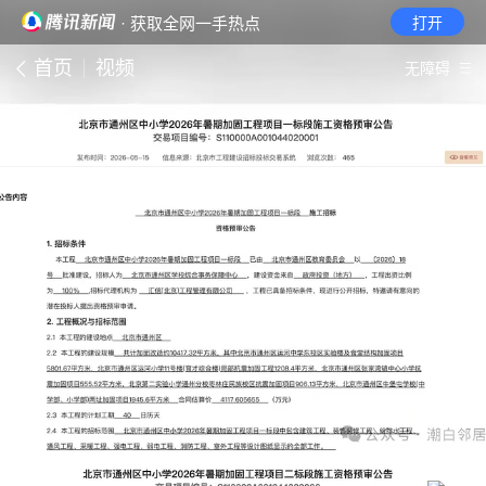
· 获取全网一手热点
打开
首页
视频
无障碍