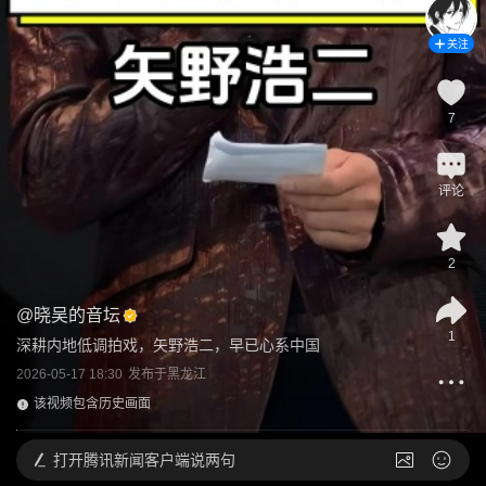
关注
7
评论
2
@
晓吴的音坛
1
深耕内地低调拍戏，矢野浩二，早已心系中国
2026-05-17 18:30
发布于
黑龙江
该视频包含历史画面
打开
腾讯新闻客户端说两句