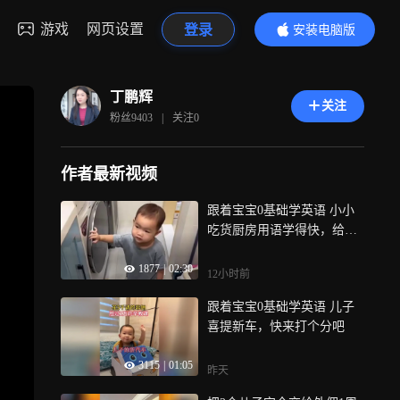
游戏
网页设置
登录
安装电脑版
内容更精彩
丁鹏辉
关注
粉丝
9403
|
关注
0
作者最新视频
跟着宝宝0基础学英语 小小
吃货厨房用语学得快，给大
任和乔娜打个分吧
1877
|
02:30
12小时前
跟着宝宝0基础学英语 儿子
喜提新车，快来打个分吧
3115
|
01:05
昨天