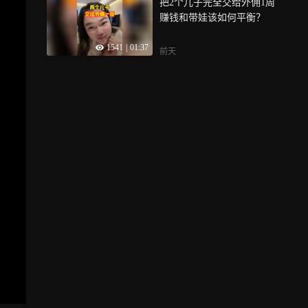
把2个儿子完全交给外佣1周
赚钱和带娃该如何平衡？
1541
|
01:37
前天