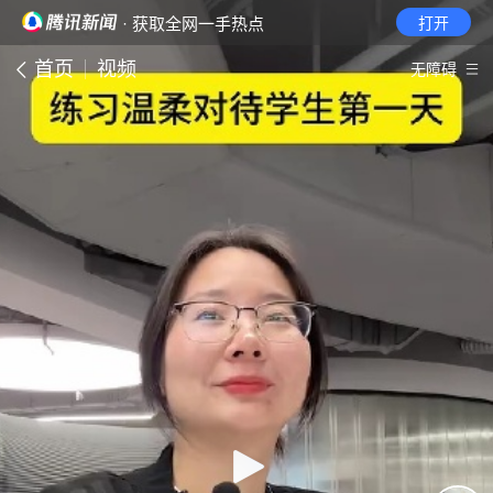
· 获取全网一手热点
打开
首页
视频
无障碍