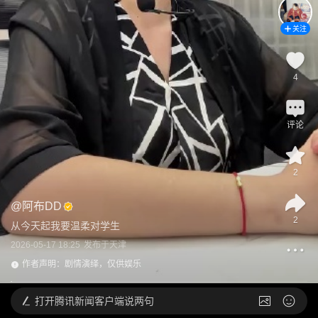
关注
4
评论
2
@
阿布DD
2
从今天起我要温柔对学生
2026-05-17 18:25
发布于
天津
作者声明：剧情演绎，仅供娱乐
打开
腾讯新闻客户端说两句