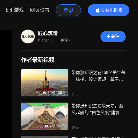
游戏
网页设置
登录
安装电脑版
内容更精彩
匠心筑造
关注
粉丝
3.1万
|
关注
0
作者最新视频
带你涨知识之花160亿美金盖
一栋楼，设计师却一辈子不
许进去看
1689
|
06:09
昨天
带你涨知识之建筑天才，迎
风起航的 “白色风帆”建筑，
悉尼歌剧
438
|
01:33
昨天