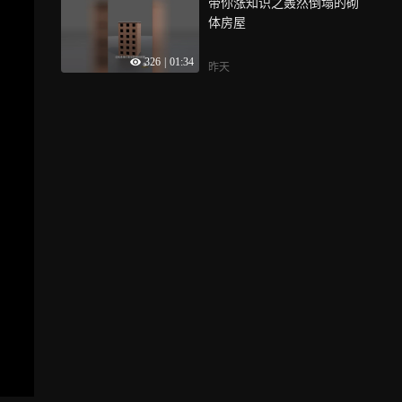
带你涨知识之轰然倒塌的砌
体房屋
326
|
01:34
昨天