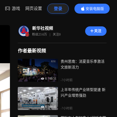
游戏
网页设置
登录
安装电脑版
内容更精彩
新华社视频
关注
粉丝
23.6万
|
关注
0
作者最新视频
贵州思南：消夏音乐季激活
文旅新活力
6
|
00:51
-7小时前
上半年传统产业转型提速 新
兴产业增势强劲
6
|
00:41
-7小时前