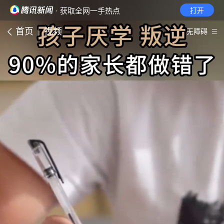
· 获取全网一手热点
打开
首页
视频
无障碍