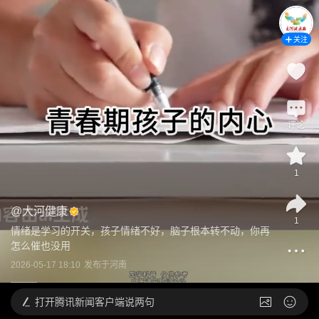
关注
评论
1
@
大河健康
1
情绪是学习的开关，孩子情绪不好，脑子根本转不动，你再
怎么催也没用
2026-05-17 18:10
发布于
河南
打开
腾讯新闻客户端说两句