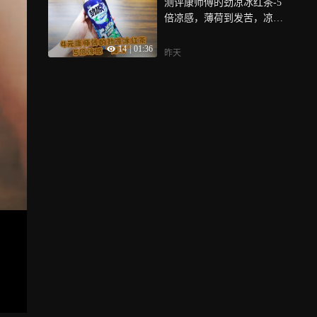
测评康师傅的劲凉冰红茶-5
倍凉感，薄荷到发苦，凉感
直冲天灵盖
14
|
01:36
昨天