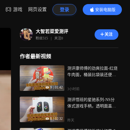
游戏
网页设置
登录
安装电脑版
内容更精彩
大智若菜爱测评
关注
粉丝
515
|
关注
0
作者最新视频
测评康师傅的劲爽拉面-红烧
牛肉面，桶装比袋装还便
宜，太卷了
9
|
01:42
3小时前
测评悟班的星驰系列-NS分
体式游戏手柄，透明面盖科
技感拉满，RGB灯效氛围感
8
|
02:32
十足
昨天