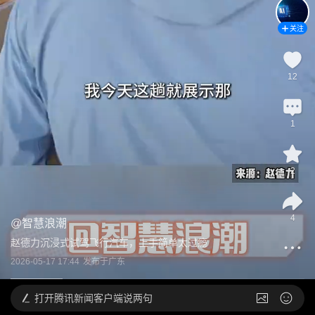
关注
12
1
2
4
@
智慧浪潮
赵德力沉浸式试驾飞行汽车，上手简单太过瘾
2026-05-17 17:44
发布于
广东
打开
腾讯新闻客户端说两句