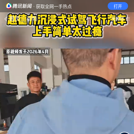
· 获取全网一手热点
打开
首页
视频
无障碍