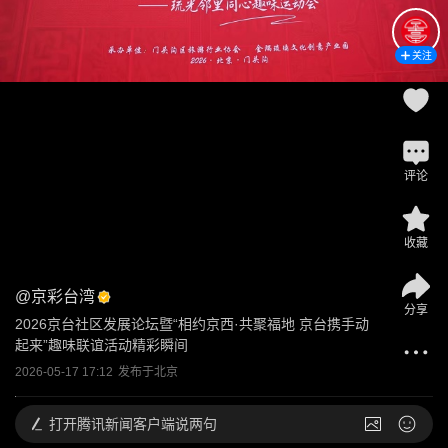
关注
评论
收藏
@
京彩台湾
分享
2026京台社区发展论坛暨“相约京西·共聚福地 京台携手动
起来”趣味联谊活动精彩瞬间
2026-05-17 17:12
发布于
北京
打开
腾讯新闻客户端说两句