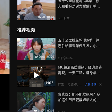
五十公里桃花坞 第6季丨徐
志胜委婉劝说方媛放弃单人
间，方媛不接话
28
|
01:00
-4小时前
推荐视频
五十公里桃花坞 第6季丨徐
志胜给李雪琴做头发，小辣
说像洪金宝
2638
|
00:20
1评论
07-24
MU超清画质重制，经典奇迹
再现，一天三转，满身卓越+
13！
00:37
了解详情
广告
奇迹MU怀旧服
袁咏仪：能不能发飙啊？参
加这个节目靓靓姐最大的礼
貌就是先询问了吧！
1.4万
|
00:16