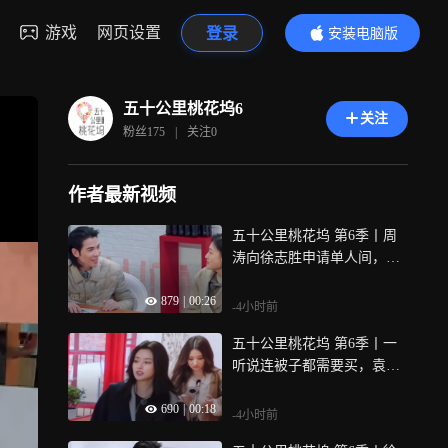
游戏
网页设置
登录
安装电脑版
内容更精彩
五十公里桃花坞6
关注
粉丝
175
|
关注
0
作者最新视频
五十公里桃花坞 第6季丨周
涛向徐志胜申请单人间，坞
长萧敬腾在状况外
879
|
00:26
-4小时前
五十公里桃花坞 第6季丨一
听说连被子都需要买，袁咏
仪直接崩溃
690
|
00:18
-4小时前