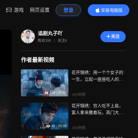
游戏
网页设置
登录
安装电脑版
内容更精彩
追剧丸子吖
关注
粉丝
390
|
关注
0
作者最新视频
花开锦绣：用一个个女子的
一生，立起一座座吃人的牌
坊，牌坊上刻的是名，底下
120
|
01:05
压的是命
-6小时前
花开锦绣：穷人吃不上盐，
富人拿来撒着玩，高门大户
用女子的一生，换一块块冰
49
|
01:08
冷的牌坊，穷人的命和女子
-6小时前
的一生，在有些人眼里不过