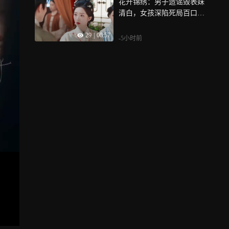
花开锦绣：男子造谣毁表妹
是柴火和石头
清白，女孩深陷死局百口难
辩
29
|
00:57
-5小时前