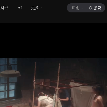
财经
AI
更多
追剧丸子吖
搜索