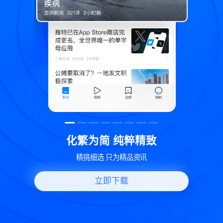
纯粹精致
世界变化 热问一下
精品资讯
好问题好回答 多元视角看问题
立即下载