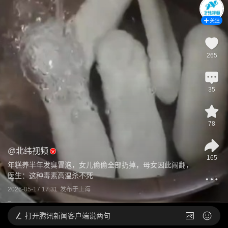
关注
265
35
78
@
北纬视频
165
年糕养半年发臭冒泡，女儿偷偷全部扔掉，母女因此闹翻，
医生：这种毒素高温杀不死
2026-05-17 17:31
发布于
上海
打开
腾讯新闻客户端说两句