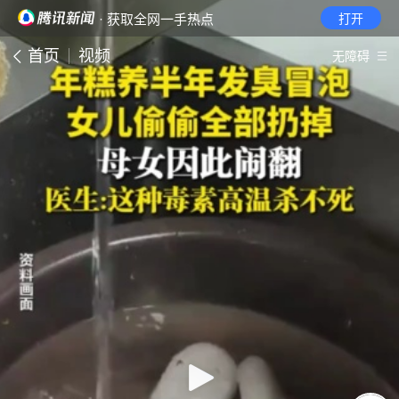
· 获取全网一手热点
打开
首页
视频
无障碍