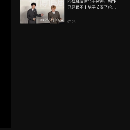
同框跳爱情鸟手势舞，动作
已经跟不上脑子节奏了哈哈
哈哈
2587
|
00:14
07-23