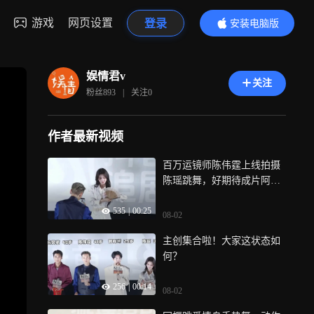
游戏
网页设置
登录
安装电脑版
内容更精彩
娱情君v
关注
粉丝
893
|
关注
0
作者最新视频
百万运镜师陈伟霆上线拍摄
陈瑶跳舞，好期待成片阿哈
哈
535
|
00:25
08-02
主创集合啦！大家这状态如
何？
256
|
00:14
08-02