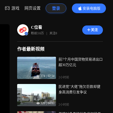
游戏
网页设置
登录
安装电脑版
内容更精彩
C位看
关注
粉丝
3.6万
|
关注
0
作者最新视频
前7个月中国货物贸易进出口
超30万亿元
274
|
02:54
2小时前
民进党“大佬”拖欠巨款却健
身高消费引发争议
520
|
04:03
2小时前