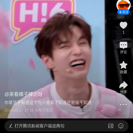
关注
1
评论
收藏
分享
@
来看橘子辣访呀
你甚至不知道这个与少是真不知道还是装不知道
2026-05-17 17:18
发布于
北京
打开
腾讯新闻客户端说两句