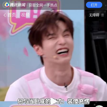
· 获取全网一手热点
打开
首页
视频
无障碍