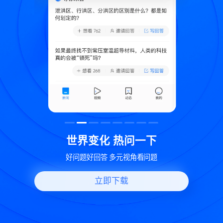
致
世界变化 热问一下
好问题好回答 多元视角看问题
立即下载