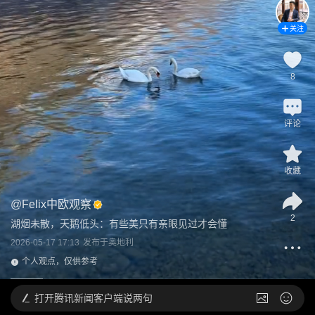
关注
8
评论
收藏
@
Felix中欧观察
2
湖烟未散，天鹅低头：有些美只有亲眼见过才会懂
2026-05-17 17:13
发布于
奥地利
个人观点，仅供参考
打开
腾讯新闻客户端说两句