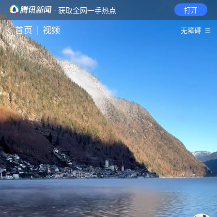
· 获取全网一手热点
打开
首页
视频
无障碍