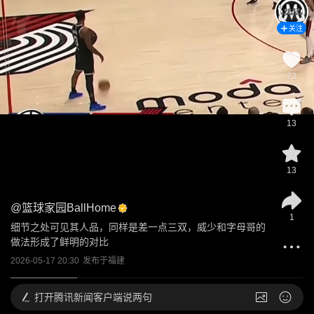
关注
73
13
13
@
篮球家园BallHome
1
细节之处可见其人品，同样是差一点三双，威少和字母哥的
做法形成了鲜明的对比
2026-05-17 20:30
发布于
福建
打开
腾讯新闻客户端说两句