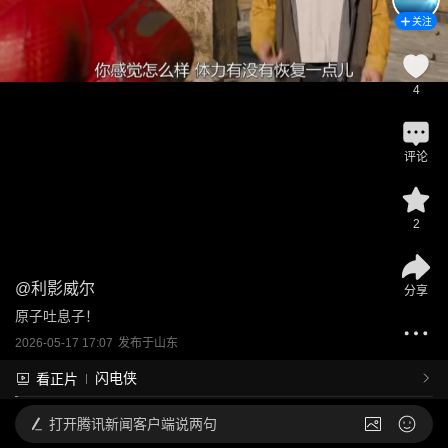
关注
4
评论
2
@
利影威尔
分享
原子吐息子！
2026-05-17 17:07
发布于
山东
闪电侠
看正片
打开
腾讯新闻客户端说两句