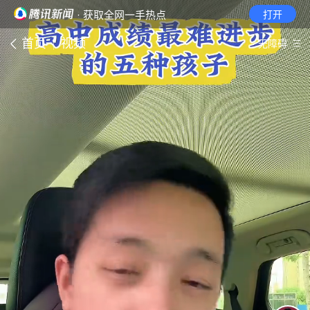
· 获取全网一手热点
打开
首页
视频
无障碍