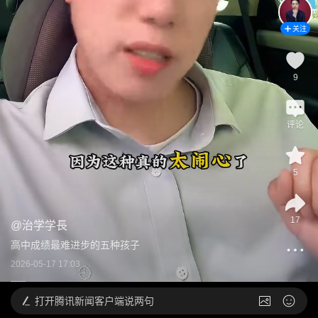
关注
9
评论
5
17
@
治学学長
高中成绩最难进步的五种孩子
2026-05-17 17:03
打开
腾讯新闻客户端说两句