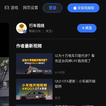
游戏
网页设置
登录
安装电脑版
内容更精彩
行车视线
关注
粉丝
5278
|
关注
1
作者最新视频
以为十万电车只能代步？看
完这台风神L8Y我改观了
2101
|
04:35
8小时前
QQ3 OTA更新｜小车越开越
聪明
65
|
01:09
前天