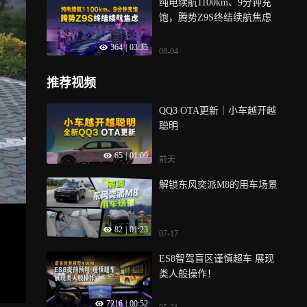
纯电续航1100km、9分钟充
饱，腾势Z9S终结续航焦虑
364
|
03:35
08-04
推荐视频
QQ3 OTA更新｜小车越开越
聪明
65
|
01:09
前天
解锁东风奕派M8的用车场景
82
|
01:23
07-17
ES8智驾盲区谨慎超车 展现
类人般操作！
7216
|
00:52