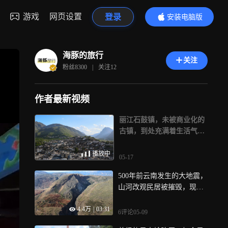
游戏
网页设置
登录
安装电脑版
内容更精彩
海豚的旅行
关注
粉丝
8300
|
关注
12
作者最新视频
丽江石鼓镇，未被商业化的
古镇，到处充满着生活气
息！
播放中
05-17
500年前云南发生的大地震，
山河改观民居被摧毁，现在
怎样了？
4.4万
|
03:31
6评论
05-09