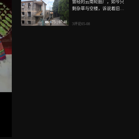
曾经的云南轮胎厂，如今只
剩杂草与空楼，诉说着旧时
光！
675
|
07:48
3评论
05-08