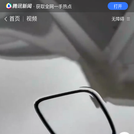
· 获取全网一手热点
打开
首页
视频
无障碍