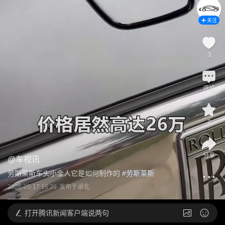
关注
3
评论
2
分享
@
车视讯
劳斯莱斯车头小金人它是如何制作的
 #
劳斯莱斯
2026-05-17 16:39
发布于
湖北
打开
腾讯新闻客户端说两句