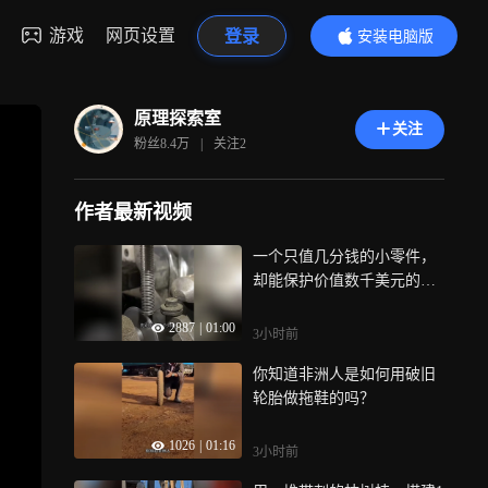
游戏
网页设置
登录
安装电脑版
内容更精彩
原理探索室
关注
粉丝
8.4万
|
关注
2
作者最新视频
一个只值几分钱的小零件，
却能保护价值数千美元的机
械部件
2887
|
01:00
3小时前
你知道非洲人是如何用破旧
轮胎做拖鞋的吗？
1026
|
01:16
3小时前