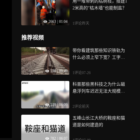
用一堆带刺的枯树枝，搭建1
2米高的“枯木墙”也能制盐？
2663
|
01:04
1评论
昨天
推荐视频
带你看建筑那些知识铁轨为
什么必须上窄下宽？工字形
到底好在哪？
550
|
09:49
1评论
07-26
科普那些黑科技之为什么磁
悬浮列车迟迟无法大规模部
署？
539
|
06:09
2评论
前天
五峰山长江大桥的鞍座和猫
道是如何建造的
782
|
06:07