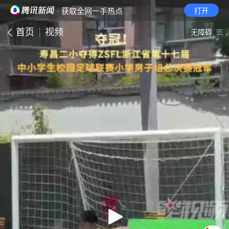
· 获取全网一手热点
打开
首页
视频
无障碍