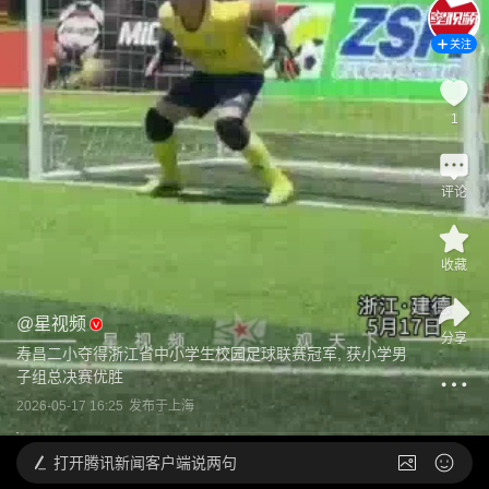
关注
1
评论
收藏
@
星视频
分享
寿昌二小夺得浙江省中小学生校园足球联赛冠军, 获小学男
子组总决赛优胜
2026-05-17 16:25
发布于
上海
打开
腾讯新闻客户端说两句