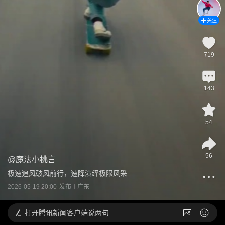
关注
719
143
54
56
@
魔法小桃言
极速追风破风前行，速降演绎极限风采
2026-05-19 20:00
发布于
广东
打开
腾讯新闻客户端说两句