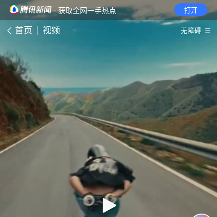
· 获取全网一手热点
打开
首页
视频
无障碍