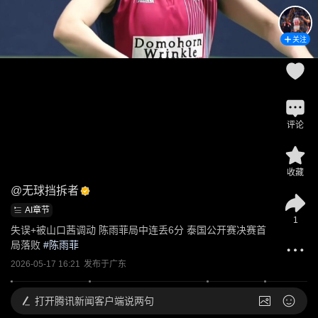
关注
评论
收藏
@
无球挡拆者
AI章节
1
失误+被山口茜调动 陈雨菲局中连丢6分 泰国公开赛决赛首
局落败
 #
陈雨菲
2026-05-17 16:21
发布于
广东
打开
腾讯新闻客户端说两句