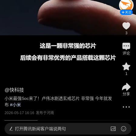
关注
3
评论
1
@
快科技
分享
小米最强Soc来了！卢伟冰剧透玄戒芯片 非常强 今年就发
布
 #
小米
2026-05-17 16:16
发布于
河南
打开
腾讯新闻客户端说两句