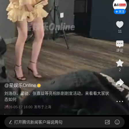
关注
11
评论
2
@
星娱乐Online
2
刘浩存、窦骁、张嘉益等亮相新剧剧宣活动，来看看大家状
态如何
2026-05-17 16:00
发布于
上海
打开
腾讯新闻客户端说两句