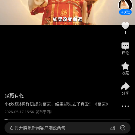
关注
1
评论
收藏
分享
@
甄有乾
小伙找财神许愿成为富豪，结果却失去了真爱！《富豪》
2026-05-17 15:56
发布于
四川
打开
腾讯新闻客户端说两句