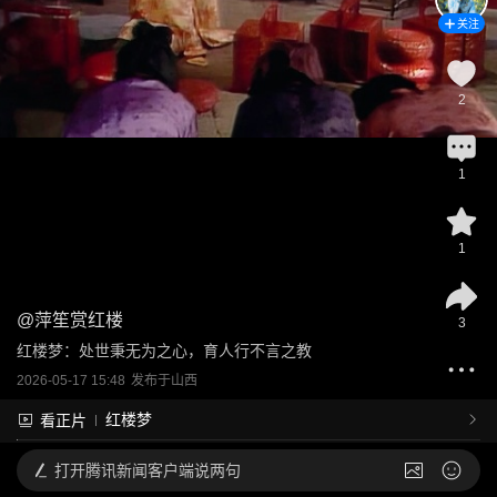
关注
2
1
1
@
萍笙赏红楼
3
红楼梦：处世秉无为之心，育人行不言之教
2026-05-17 15:48
发布于
山西
红楼梦
看正片
打开
腾讯新闻客户端说两句