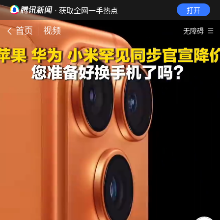
· 获取全网一手热点
打开
首页
视频
无障碍