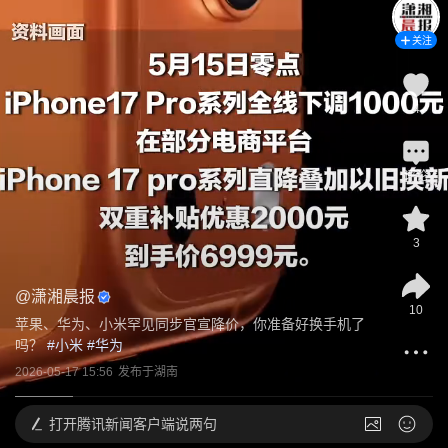
关注
4
评论
3
@
潇湘晨报
10
苹果、华为、小米罕见同步官宣降价，你准备好换手机了
吗？
 #
小米
 #
华为
2026-05-17 15:56
发布于
湖南
打开
腾讯新闻客户端说两句