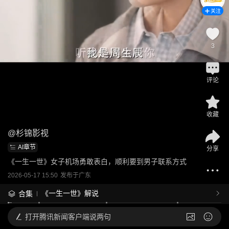
关注
3
评论
收藏
@
杉锦影视
AI章节
分享
《一生一世》女子机场勇敢表白，顺利要到男子联系方式
2026-05-17 15:50
发布于
广东
《一生一世》解说
合集
打开
腾讯新闻客户端说两句