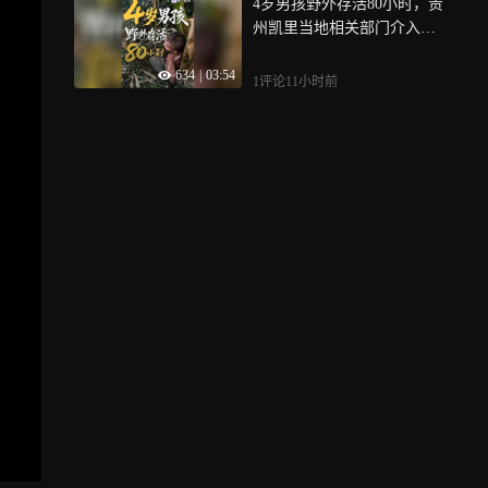
4岁男孩野外存活80小时，贵
州凯里当地相关部门介入帮
扶，父亲杀猪感谢全网，被
634
|
03:54
劝“别破费”：孤独症家庭的
1评论
11小时前
苦，不止是一场全网寻人