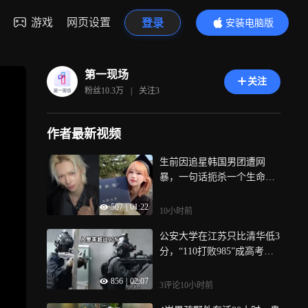
游戏
网页设置
登录
安装电脑版
内容更精彩
第一现场
关注
粉丝
10.3万
|
关注
3
作者最新视频
生前因追星韩国男团遭网
暴，一句话扼杀一个生命，
当追星的“爱”变成刺向他人
507
|
01:22
的“刀”！
10小时前
公安大学在江苏只比清华低3
分，“110打败985”成高考新
梗
856
|
02:07
3评论
10小时前