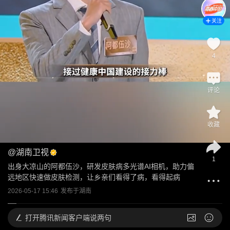
关注
4
评论
收藏
@
湖南卫视
1
出身大凉山的阿都伍沙，研发皮肤病多光谱AI相机，助力偏
远地区快速做皮肤检测，让乡亲们看得了病，看得起病
2026-05-17 15:46
发布于
湖南
打开
腾讯新闻客户端说两句