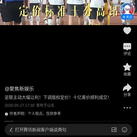
关注
评论
收藏
@
聚焦新娱乐
分享
足联主动大幅让利！下调版权定价！十亿差价顺利成交！
2026-05-17 17:30
发布于
山东
作者声明：个人观点，仅供参考
打开
腾讯新闻客户端说两句