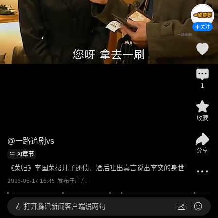
关注
1
收藏
@
一路追剧vs
分享
AI章节
《荣归》李国荣帮儿子还债，酒后吐出真言说出李奕的身世
2026-05-17 16:45
发布于
广东
打开
腾讯新闻客户端说两句