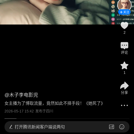
关注
2
评论
1
分享
@
木子李电影児
女主播为了博取流量，竟然如此不择手段！《她死了》
2026-05-17 15:42
发布于
四川
打开
腾讯新闻客户端说两句