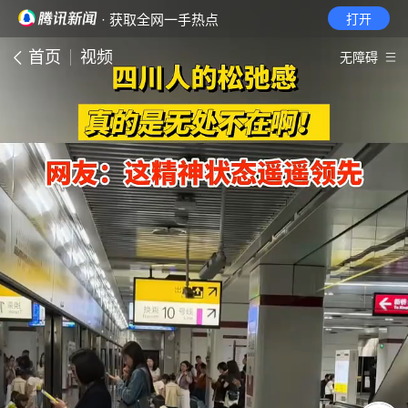
· 获取全网一手热点
打开
首页
视频
无障碍