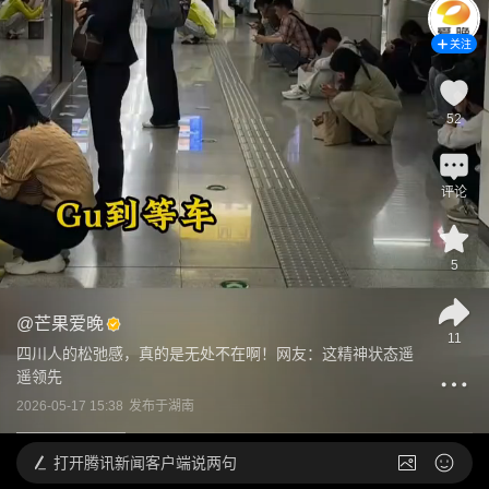
关注
52
评论
5
@
芒果爱晚
11
四川人的松弛感，真的是无处不在啊！网友：这精神状态遥
遥领先
2026-05-17 15:38
发布于
湖南
打开
腾讯新闻客户端说两句