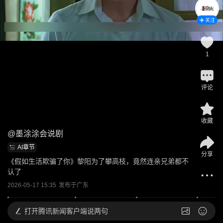
关注
1
评论
收藏
@
墨涂涂会说剧
AI章节
分享
《假如生活欺骗了你》黎阳为了攀高枝，竟然连亲兄弟都不
认了
2026-05-17 15:35
发布于
广东
打开
腾讯新闻客户端说两句