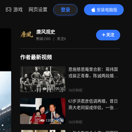
游戏
网页设置
登录
安装电脑版
内容更精彩
唐风观史
关注
粉丝
1593
|
关注
0
作者最新视频
恩施慈恩庵里合影：蒋纬国
戎装正青春，陈诚两段婚姻
藏遗憾
353
|
00:53
58分钟前
63岁洪君彦低调再婚，昔日
燕大老同窗成伴侣，一张合
影尽显晚年温情
1102
|
00:46
58分钟前