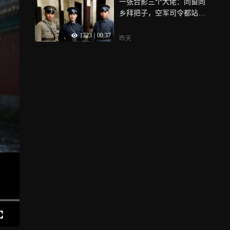
一张合影三个大佬：同窗同
乡拜把子，空军司令都站后
排
1723
|
00:37
昨天