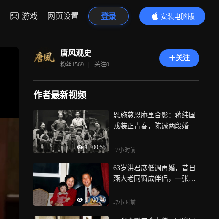
游戏
网页设置
登录
安装电脑版
内容更精彩
唐风观史
关注
粉丝
1569
|
关注
0
作者最新视频
恩施慈恩庵里合影：蒋纬国
戎装正青春，陈诚两段婚姻
藏遗憾
1
|
00:53
-7小时前
63岁洪君彦低调再婚，昔日
燕大老同窗成伴侣，一张合
影尽显晚年温情
1
|
00:46
-7小时前