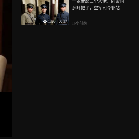
一张合影三个大佬：同窗同
乡拜把子，空军司令都站后
排
1703
|
00:37
16小时前