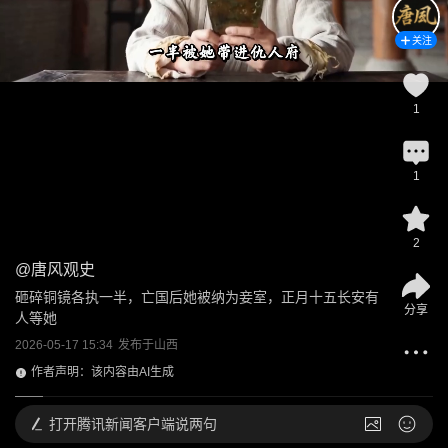
关注
1
1
2
@
唐风观史
砸碎铜镜各执一半，亡国后她被纳为妾室，正月十五长安有
分享
人等她
2026-05-17 15:34
发布于
山西
作者声明：该内容由AI生成
打开
腾讯新闻客户端说两句