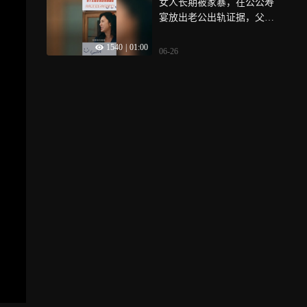
女人长期被家暴，在公公寿
宴放出老公出轨证据，父亲
护女：终止两家所有合作
1540
|
01:00
06-26