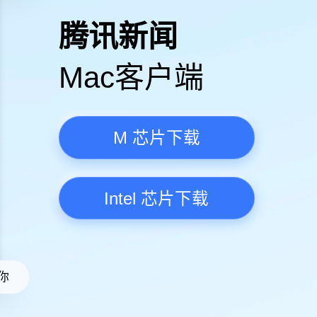
高清视频·更流畅
腾讯新
Mac客
M 芯
Intel